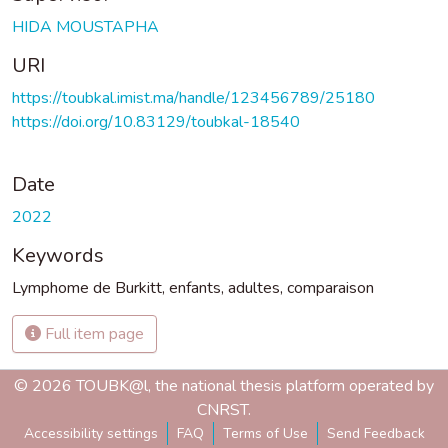
HIDA MOUSTAPHA
URI
https://toubkal.imist.ma/handle/123456789/25180
https://doi.org/10.83129/toubkal-18540
Date
2022
Keywords
Lymphome de Burkitt
,
enfants
,
adultes
,
comparaison
Full item page
© 2026 TOUBK@l, the national thesis platform operated by
CNRST.
Accessibility settings
FAQ
Terms of Use
Send Feedback