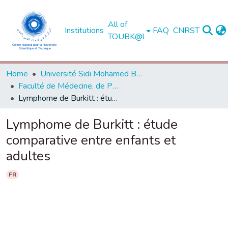
All of
Institutions
FAQ
CNRST
TOUBK@l
Home
Université Sidi Mohamed Ben Abdellah de Fès
Faculté de Médecine, de Pharmacie et de Médecine Dentaire - Fès
Lymphome de Burkitt : étude comparative entre enfants et adultes
Lymphome de Burkitt : étude
comparative entre enfants et
adultes
FR