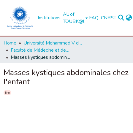
All of
Institutions
FAQ
CNRST
TOUBK@l
Home
Université Mohammed V de Rabat
Faculté de Médecine et de Pharmacie - Rabat
Masses kystiques abdominales chez l'enfant
Masses kystiques abdominales chez
l'enfant
fre