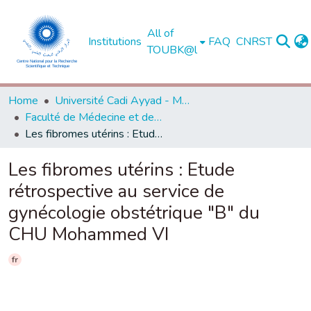
All of
Institutions
FAQ
CNRST
TOUBK@l
Home
Université Cadi Ayyad - Marrakech
Faculté de Médecine et de Pharmacie - Marrakech
Les fibromes utérins : Etude rétrospective au service de gynécologie obstétrique "B" du CHU Mohammed VI
Les fibromes utérins : Etude
rétrospective au service de
gynécologie obstétrique "B" du
CHU Mohammed VI
fr