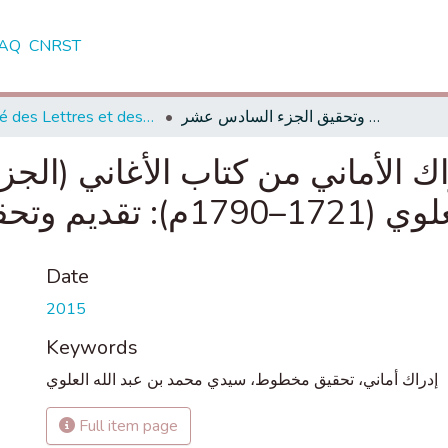
AQ
CNRST
Faculté des Lettres et des Sciences Humaines - Tétouan
كتاب مخطوط "إدراك الأماني من كتاب الأغاني (الجزء السادس عشر) لسيدي محمد بن عبد الله العلوي (1721–1790م): تقديم وتحقيق الجزء السادس عشر
 الأماني من كتاب الأغاني (ال
لجزء السادس عشر
Date
2015
Keywords
إدراك أماني، تحقيق مخطوط، سيدي محمد بن عبد الله العلوي
Full item page