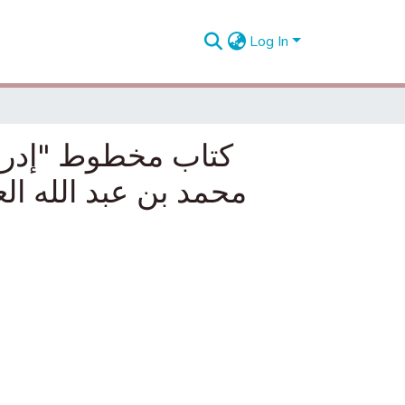
Log In
كتاب مخطوط "إدراك
محمد بن عبد الله العلوي (1721–1790م): تقديم وتحقيق ا