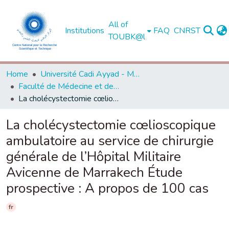
All of
Institutions
FAQ
CNRST
TOUBK@l
Home
Université Cadi Ayyad - Marrakech
Faculté de Médecine et de Pharmacie - Marrakech
La cholécystectomie cœlioscopique ambulatoire au service de chirurgie générale de l’Hôpital Militaire Avicenne de Marrakech Étude prospective : A propos de 100 cas
La cholécystectomie cœlioscopique
ambulatoire au service de chirurgie
générale de l’Hôpital Militaire
Avicenne de Marrakech Étude
prospective : A propos de 100 cas
fr