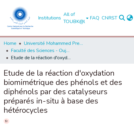
All of
Institutions
FAQ
CNRST
TOUBK@l
Home
Université Mohammed Premier - Oujda
Faculté des Sciences - Oujda
Etude de la réaction d'oxydation biomimétrique des phénols et des diphénols par des catalyseurs préparés in-situ à base des hétérocycles
Etude de la réaction d'oxydation
biomimétrique des phénols et des
diphénols par des catalyseurs
préparés in-situ à base des
hétérocycles
fr