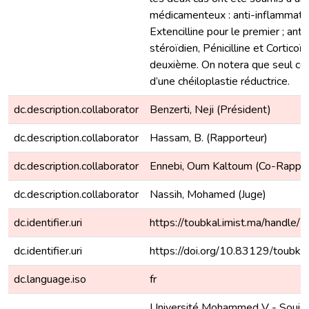
médicamenteux : anti-inflammatoi
Extencilline pour le premier ; ant
stéroïdien, Pénicilline et Corticoïd
deuxième. On notera que seul ce 
d’une chéiloplastie réductrice.
dc.description.collaborator
Benzerti, Neji (Président)
dc.description.collaborator
Hassam, B. (Rapporteur)
dc.description.collaborator
Ennebi, Oum Kaltoum (Co-Rappor
dc.description.collaborator
Nassih, Mohamed (Juge)
dc.identifier.uri
https://toubkal.imist.ma/hand
dc.identifier.uri
https://doi.org/10.83129/toubk
dc.language.iso
fr
Université Mohammed V - Souissi