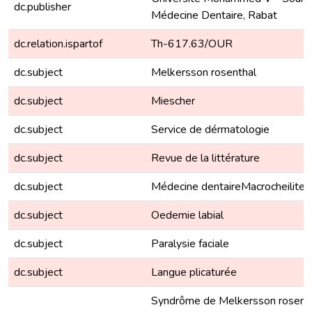
dc.publisher
Médecine Dentaire, Rabat
dc.relation.ispartof
Th-617.63/OUR
dc.subject
Melkersson rosenthal
dc.subject
Miescher
dc.subject
Service de dérmatologie
dc.subject
Revue de la littérature
dc.subject
Médecine dentaireMacrocheilite
dc.subject
Oedemie labial
dc.subject
Paralysie faciale
dc.subject
Langue plicaturée
Syndrôme de Melkersson rosentha