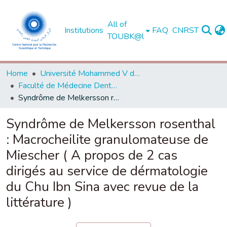
All of
Institutions
FAQ
CNRST
TOUBK@l
Home
Université Mohammed V de Rabat
Faculté de Médecine Dentaire - Rabat
Syndrôme de Melkersson rosenthal : Macrocheilite granulomateuse de Miescher ( A propos de 2 cas dirigés au service de dérmatologie du Chu Ibn Sina avec revue de la littérature )
Syndrôme de Melkersson rosenthal
: Macrocheilite granulomateuse de
Miescher ( A propos de 2 cas
dirigés au service de dérmatologie
du Chu Ibn Sina avec revue de la
littérature )