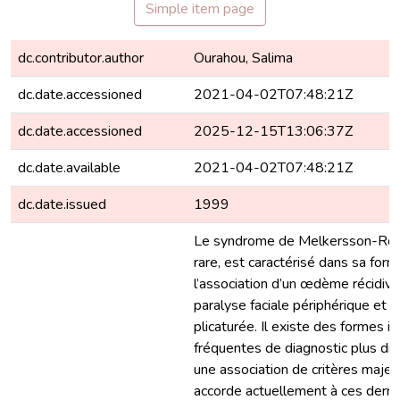
Simple item page
dc.contributor.author
Ourahou, Salima
dc.date.accessioned
2021-04-02T07:48:21Z
dc.date.accessioned
2025-12-15T13:06:37Z
dc.date.available
2021-04-02T07:48:21Z
dc.date.issued
1999
Le syndrome de Melkersson-Rose
rare, est caractérisé dans sa for
l’association d’un œdème récidivan
paralyse faciale périphérique et 
plicaturée. Il existe des formes i
fréquentes de diagnostic plus diff
une association de critères majeu
accorde actuellement à ces derni