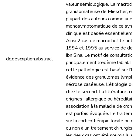
valeur sémiologique. La macrochei
granulomateuse de Miescher, est 
plupart des auteurs comme une 
monosymptomatique de ce syndr
clinique est basée essentiellemen
Ainsi 2 cas de macrocheilite ont 
1994 et 1995 au service de der
Ibn Sina. Le motif de consultation
dc.description.abstract
principalement l’œdème labial. Le
cette pathologie est basé sur l’hi
évidence des granulomes lymph-é
nécrose caséeuse. L’étiologie de l
chez le second. La littérature a r
origines : allergique ou héréditai
association à la maladie de crohn 
est parfois évoquée. Le traiteme
sur la corticothérapie locale ou g
ou non à un traitement chirurgical
les deux cas ont été soumis à un