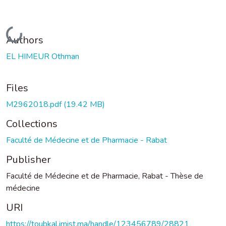
Loading...
Authors
EL HIMEUR Othman
Files
M2962018.pdf
(19.42 MB)
Collections
Faculté de Médecine et de Pharmacie - Rabat
Publisher
Faculté de Médecine et de Pharmacie, Rabat - Thèse de
médecine
URI
https://toubkal.imist.ma/handle/123456789/28821