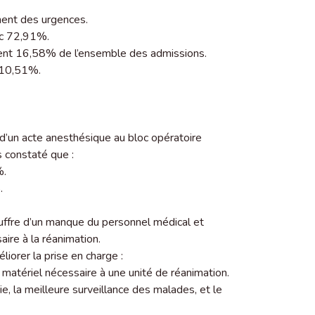
nent des urgences.
ec 72,91%.
uent 16,58% de l’ensemble des admissions.
c 10,51%.
’un acte anesthésique au bloc opératoire
s constaté que :
%.
.
souffre d’un manque du personnel médical et
ire à la réanimation.
iorer la prise en charge :
 matériel nécessaire à une unité de réanimation.
ie, la meilleure surveillance des malades, et le