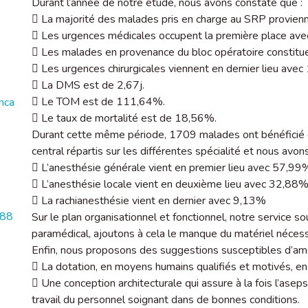
Durant l’année de notre étude, nous avons constaté que :
 La majorité des malades pris en charge au SRP provien
 Les urgences médicales occupent la première place av
 Les malades en provenance du bloc opératoire constit
 Les urgences chirurgicales viennent en dernier lieu ave
 La DMS est de 2,67j.
 Le TOM est de 111,64%.
nca
 Le taux de mortalité est de 18,56%.
Durant cette même période, 1709 malades ont bénéficié d
central répartis sur les différentes spécialité et nous avon
 L’anesthésie générale vient en premier lieu avec 57,99
 L’anesthésie locale vient en deuxième lieu avec 32,88%
 La rachianesthésie vient en dernier avec 9,13%
588
Sur le plan organisationnel et fonctionnel, notre service 
paramédical, ajoutons à cela le manque du matériel nécessa
Enfin, nous proposons des suggestions susceptibles d’amél
 La dotation, en moyens humains qualifiés et motivés, en
 Une conception architecturale qui assure à la fois l’aseps
travail du personnel soignant dans de bonnes conditions.