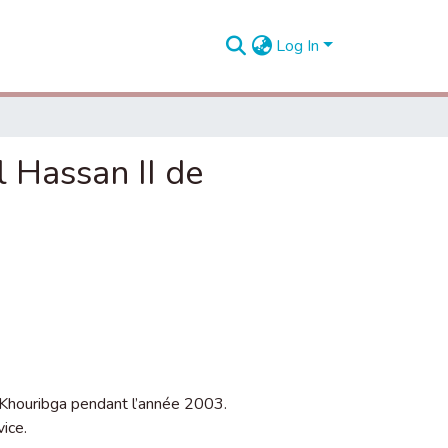
Log In
l Hassan II de
e Khouribga pendant l’année 2003.
vice.