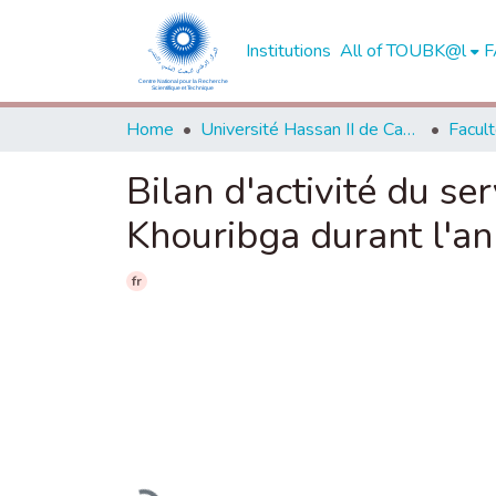
Institutions
All of TOUBK@l
F
Home
Université Hassan II de Casablanca
Bilan d'activité du se
Khouribga durant l'a
fr
Loading...