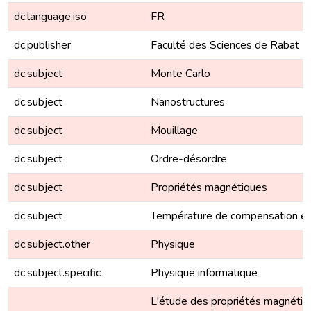
dc.language.iso
FR
dc.publisher
Faculté des Sciences de Rabat
dc.subject
Monte Carlo
dc.subject
Nanostructures
dc.subject
Mouillage
dc.subject
Ordre-désordre
dc.subject
Propriétés magnétiques
dc.subject
Température de compensation et
dc.subject.other
Physique
dc.subject.specific
Physique informatique
L'étude des propriétés magnétiq