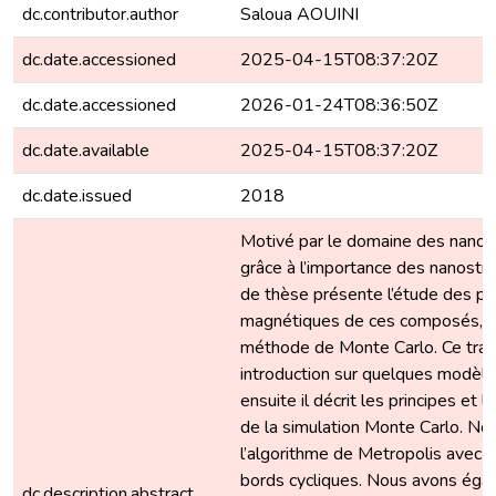
dc.contributor.author
Saloua AOUINI
dc.date.accessioned
2025-04-15T08:37:20Z
dc.date.accessioned
2026-01-24T08:36:50Z
dc.date.available
2025-04-15T08:37:20Z
dc.date.issued
2018
Motivé par le domaine des nanot
grâce à l’importance des nanostr
de thèse présente l’étude des pr
magnétiques de ces composés, à l
méthode de Monte Carlo. Ce trav
introduction sur quelques modèle
ensuite il décrit les principes et 
de la simulation Monte Carlo. Nou
l’algorithme de Metropolis avec l
bords cycliques. Nous avons éga
dc.description.abstract