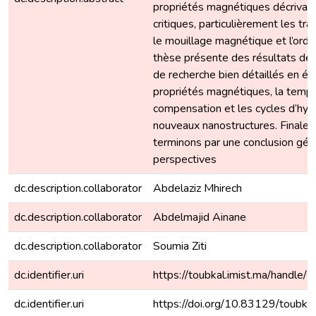
propriétés magnétiques décriva
critiques, particulièrement les tra
le mouillage magnétique et l’ord
thèse présente des résultats de 
de recherche bien détaillés en ét
propriétés magnétiques, la temp
compensation et les cycles d’hys
nouveaux nanostructures. Finale
terminons par une conclusion gén
perspectives
dc.description.collaborator
Abdelaziz Mhirech
dc.description.collaborator
Abdelmajid Ainane
dc.description.collaborator
Soumia Ziti
dc.identifier.uri
https://toubkal.imist.ma/hand
dc.identifier.uri
https://doi.org/10.83129/toubk