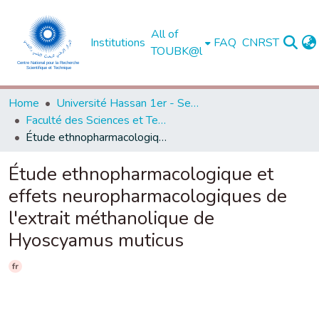
All of
Institutions
FAQ
CNRST
TOUBK@l
Home
Université Hassan 1er - Settat
Faculté des Sciences et Techniques - Settat
Étude ethnopharmacologique et effets neuropharmacologiques de l'extrait méthanolique de Hyoscyamus muticus
Étude ethnopharmacologique et
effets neuropharmacologiques de
l'extrait méthanolique de
Hyoscyamus muticus
fr