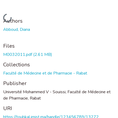
Loading...
Authors
Abboud, Diana
Files
M0032011.pdf
(2.61 MB)
Collections
Faculté de Médecine et de Pharmacie - Rabat
Publisher
Université Mohammed V - Souissi, Faculté de Médecine et
de Pharmacie, Rabat
URI
https://toubkal.imist.ma/handle/123456789/13272