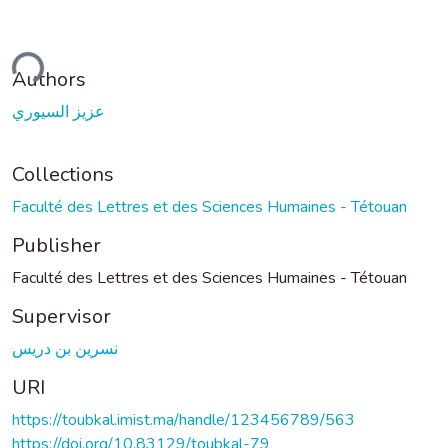
ding...
Authors
عزيز السيوري
Collections
Faculté des Lettres et des Sciences Humaines - Tétouan
Publisher
Faculté des Lettres et des Sciences Humaines - Tétouan
Supervisor
نسرين بن دريس
URI
https://toubkal.imist.ma/handle/123456789/563
https://doi.org/10.83129/toubkal-79