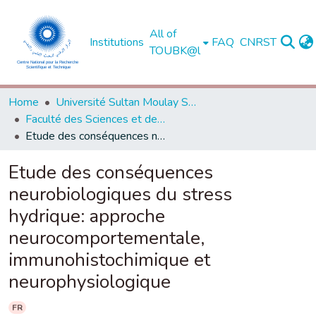
All of
Institutions
FAQ
CNRST
TOUBK@l
Home
Université Sultan Moulay Slimane - Béni Mellal
Faculté des Sciences et des Techniques, Béni Mellal
Etude des conséquences neurobiologiques du stress hydrique: approche neurocomportementale, immunohistochimique et neurophysiologique
Etude des conséquences
neurobiologiques du stress
hydrique: approche
neurocomportementale,
immunohistochimique et
neurophysiologique
FR