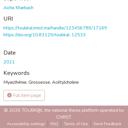
Aicha Kharbach
URI
https://toubkal.imist.ma/handle/123456789/17169
https://doi.org/10.83129/toubkal-12533
Date
2021
Keywords
Myasthénie
,
Grossesse
,
Acétylcholine
Full item page
© 2026 TOUBK@l, the national thesis platform operated by
CNRST.
Accessibility settings
FAQ
Terms of Use
Send Feedback