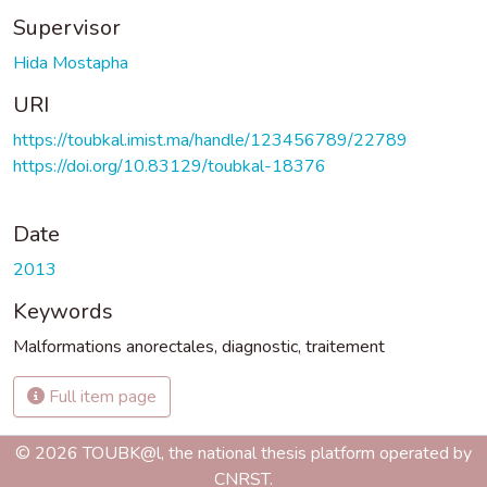
Supervisor
Hida Mostapha
URI
https://toubkal.imist.ma/handle/123456789/22789
https://doi.org/10.83129/toubkal-18376
Date
2013
Keywords
Malformations anorectales
,
diagnostic
,
traitement
Full item page
© 2026 TOUBK@l, the national thesis platform operated by
CNRST.