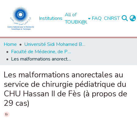
All of
Institutions
FAQ
CNRST
TOUBK@l
Home
Université Sidi Mohamed Ben Abdellah de Fès
Faculté de Médecine, de Pharmacie et de Médecine Dentaire - Fès
Les malformations anorectales au service de chirurgie pédiatrique du CHU Hassan II de Fès (à propos de 29 cas)
Les malformations anorectales au
service de chirurgie pédiatrique du
CHU Hassan II de Fès (à propos de
29 cas)
fr