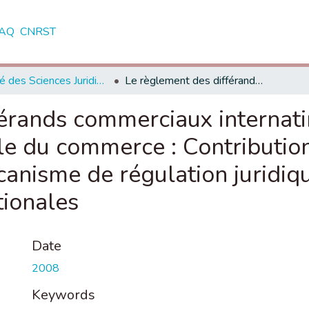
AQ
CNRST
Faculté des Sciences Juridiques, Economiques et Sociales - Marrakech
Le règlement des différands commerciaux internatinaux dans le cadre de l'organisation mondiale du commerce : Contribution à l'étude de la structuration d'un mécanisme de régulation juridique des ralations commerciales internationales
érands commerciaux internati
le du commerce : Contribution
canisme de régulation juridiqu
tionales
Date
2008
Keywords