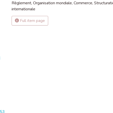
Règlement
,
Organisation mondiale
,
Commerce
,
Structurat
internationale
Full item page
t
153