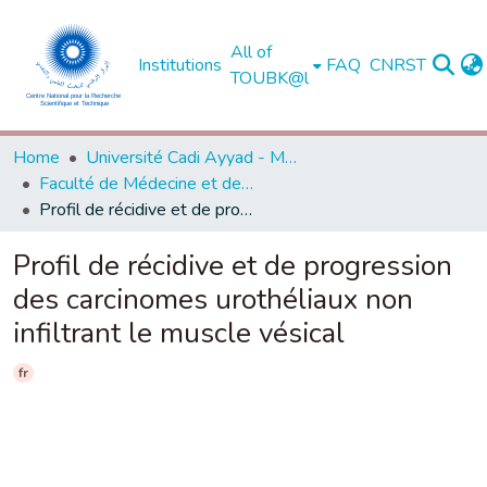
All of
Institutions
FAQ
CNRST
TOUBK@l
Home
Université Cadi Ayyad - Marrakech
Faculté de Médecine et de Pharmacie - Marrakech
Profil de récidive et de progression des carcinomes urothéliaux non infiltrant le muscle vésical
Profil de récidive et de progression
des carcinomes urothéliaux non
infiltrant le muscle vésical
fr