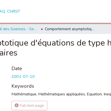
AQ
CNRST
Faculté des Sciences - Semlalia - Marrakech
Comportement asymptotique d'équations de type hyperbolique du second ordre non linéaires
tique d'équations de type 
aires
Date
2001-07-10
Keywords
Mathématique
,
Mathématiques appliquées
,
Equation
,
Ineq
Full item page