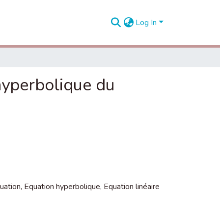
Log In
hyperbolique du
uation
,
Equation hyperbolique
,
Equation linéaire