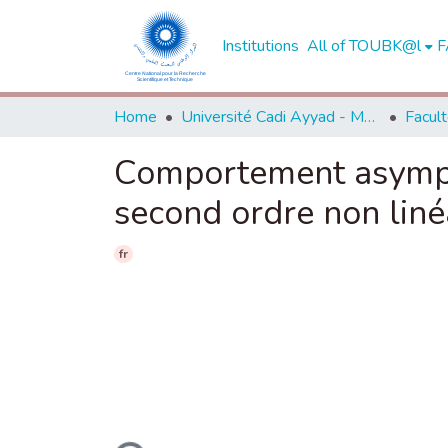
Institutions
All of TOUBK@l
F
Home
Université Cadi Ayyad - Marrakech
Comportement asympto
second ordre non liné
fr