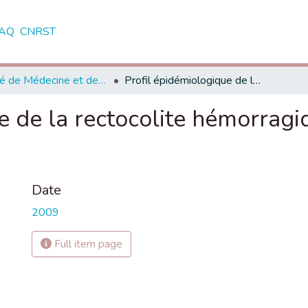
AQ
CNRST
Faculté de Médecine et de Pharmacie - Marrakech
Profil épidémiologique de la rectocolite hémorragique à propos de 60 cas
e de la rectocolite hémorrag
Date
2009
Full item page