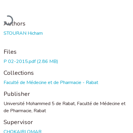
Loading...
Authors
STOURAN Hicham
Files
P 02-2015.pdf
(2.86 MB)
Collections
Faculté de Médecine et de Pharmacie - Rabat
Publisher
Université Mohammed 5 de Rabat, Faculté de Médecine et
de Pharmacie, Rabat
Supervisor
CHOKAIRI OMAR