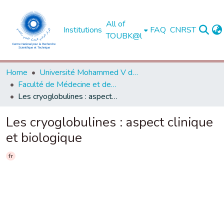
All of
Institutions
FAQ
CNRST
TOUBK@l
Home
Université Mohammed V de Rabat
Faculté de Médecine et de Pharmacie - Rabat
Les cryoglobulines : aspect clinique et biologique
Les cryoglobulines : aspect clinique
et biologique
fr