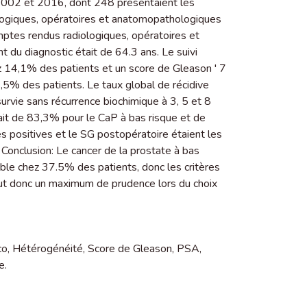
 2002 et 2016, dont 248 présentaient les
biologiques, opératoires et anatomopathologiques
comptes rendus radiologiques, opératoires et
du diagnostic était de 64.3 ans. Le suivi
hez 14,1% des patients et un score de Gleason ' 7
7,5% des patients. Le taux global de récidive
urvie sans récurrence biochimique à 3, 5 et 8
ait de 83,3% pour le CaP à bas risque et de
 positives et le SG postopératoire étaient les
e. Conclusion: Le cancer de la prostate à bas
rable chez 37.5% des patients, donc les critères
aut donc un maximum de prudence lors du choix
co
,
Hétérogénéité
,
Score de Gleason
,
PSA
,
e.