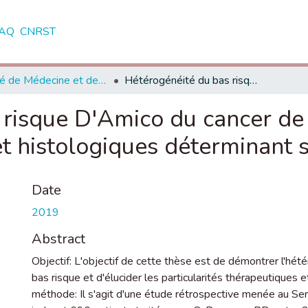
AQ
CNRST
Faculté de Médecine et de Pharmacie - Rabat
Hétérogénéité du bas risque D'Amico du cancer de la prostate et les facteurs biologiques et histologiques déterminant son pronostic.
as risque D'Amico du cancer de
t histologiques déterminant 
Date
2019
Abstract
Objectif: L'objectif de cette thèse est de démontrer l'hété
bas risque et d'élucider les particularités thérapeutiques
méthode: Il s'agit d'une étude rétrospective menée au Serv