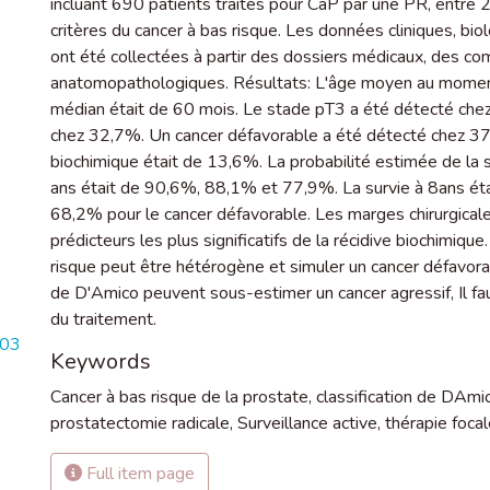
incluant 690 patients traités pour CaP par une PR, entre
critères du cancer à bas risque. Les données cliniques, 
ont été collectées à partir des dossiers médicaux, des 
anatomopathologiques. Résultats: L'âge moyen au moment 
médian était de 60 mois. Le stade pT3 a été détecté c
chez 32,7%. Un cancer défavorable a été détecté chez 3
biochimique était de 13,6%. La probabilité estimée de la s
ans était de 90,6%, 88,1% et 77,9%. La survie à 8ans ét
68,2% pour le cancer défavorable. Les marges chirurgicales
prédicteurs les plus significatifs de la récidive biochimiqu
risque peut être hétérogène et simuler un cancer défavo
de D'Amico peuvent sous-estimer un cancer agressif, Il f
du traitement.
903
Keywords
Cancer à bas risque de la prostate, classification de DAmi
prostatectomie radicale
,
Surveillance active
,
thérapie focal
Full item page