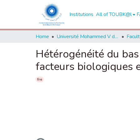
Institutions
All of TOUBK@l
F
Home
Université Mohammed V de Rabat
Hétérogénéité du b
facteurs biologiques e
fre
Loading...