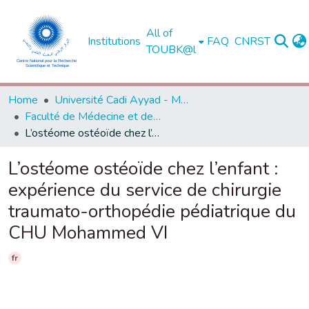
All of
Institutions
FAQ
CNRST
TOUBK@l
Home
Université Cadi Ayyad - Marrakech
Faculté de Médecine et de Pharmacie - Marrakech
L’ostéome ostéoïde chez l’enfant : expérience du service de chirurgie traumato-orthopédie pédiatrique du CHU Mohammed VI
L’ostéome ostéoïde chez l’enfant :
expérience du service de chirurgie
traumato-orthopédie pédiatrique du
CHU Mohammed VI
fr