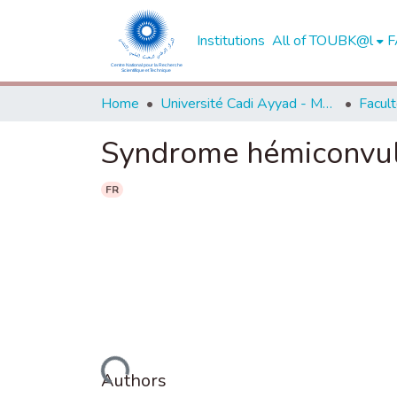
Institutions
All of TOUBK@l
F
Home
Université Cadi Ayyad - Marrakech
Syndrome hémiconvuls
FR
Loading...
Authors