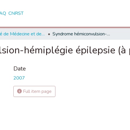
AQ
CNRST
Faculté de Médecine et de Pharmacie - Marrakech
Syndrome hémiconvulsion-hémiplégie épilepsie (à propos de 21 cas)
ion-hémiplégie épilepsie (à 
Date
2007
Full item page