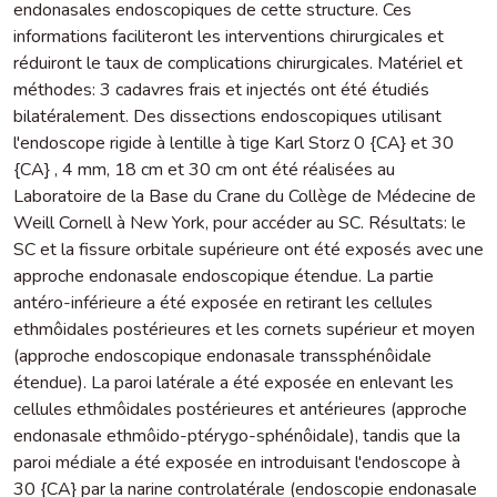
endonasales endoscopiques de cette structure. Ces
informations faciliteront les interventions chirurgicales et
réduiront le taux de complications chirurgicales. Matériel et
méthodes: 3 cadavres frais et injectés ont été étudiés
bilatéralement. Des dissections endoscopiques utilisant
l'endoscope rigide à lentille à tige Karl Storz 0 {CA} et 30
{CA} , 4 mm, 18 cm et 30 cm ont été réalisées au
Laboratoire de la Base du Crane du Collège de Médecine de
Weill Cornell à New York, pour accéder au SC. Résultats: le
SC et la fissure orbitale supérieure ont été exposés avec une
approche endonasale endoscopique étendue. La partie
antéro-inférieure a été exposée en retirant les cellules
ethmôidales postérieures et les cornets supérieur et moyen
(approche endoscopique endonasale transsphénôidale
étendue). La paroi latérale a été exposée en enlevant les
cellules ethmôidales postérieures et antérieures (approche
endonasale ethmôido-ptérygo-sphénôidale), tandis que la
paroi médiale a été exposée en introduisant l'endoscope à
30 {CA} par la narine controlatérale (endoscopie endonasale