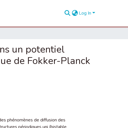
Log In
ns un potentiel
ique de Fokker-Planck
 des phénomènes de diffusion des
uctures périodiques uni (bistable