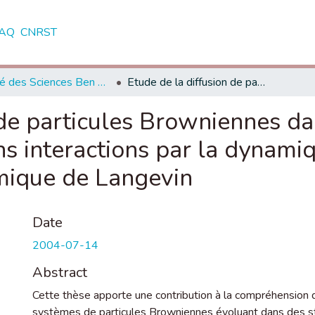
AQ
CNRST
Faculté des Sciences Ben M'Sick - Casablanca
Etude de la diffusion de particules Browniennes dans un potentiel périodique avec et sans interactions par la dynamique de Fokker-Planck et la simulation dynamique de Langevin
 de particules Browniennes da
ns interactions par la dynam
amique de Langevin
Date
2004-07-14
Abstract
Cette thèse apporte une contribution à la compréhension
systèmes de particules Browniennes évoluant dans des str