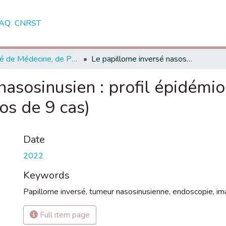
AQ
CNRST
Faculté de Médecine, de Pharmacie et de Médecine Dentaire - Fès
Le papillome inversé nasosinusien : profil épidémiologique, clinique et thérapeutique (à propos de 9 cas)
asosinusien : profil épidémio
os de 9 cas)
Date
2022
Keywords
Papillome inversé
,
tumeur nasosinusienne
,
endoscopie
,
im
Full item page