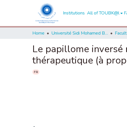
Institutions
All of TOUBK@l
F
Home
Université Sidi Mohamed Ben Abdellah de Fès
Le papillome inversé n
thérapeutique (à prop
FR