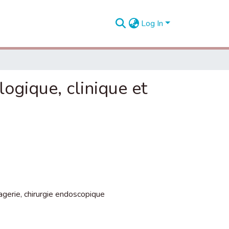
Log In
logique, clinique et
agerie
,
chirurgie endoscopique