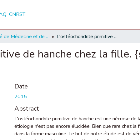
AQ
CNRST
Faculté de Médecine et de Pharmacie - Rabat
L'ostéochondrite primitive de hanche chez la fille. {scriptl}A propos de 19 cas
itive de hanche chez la fille. 
Date
2015
Abstract
L'ostéochondrite primitive de hanche est une nécrose de l
étiologie n'est pas encore élucidée. Bien que rare chez la f
dans la forme masculine. Le but de notre étude est de vérif