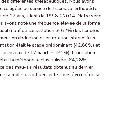
rt des différentes thérapeutiques. Nous avons
tes colligées au service de traumato-orthopédie
ode de 17 ans, allant de 1998 à 2014. Notre série
s avons noté une fréquence élevée de la forme
rincipal motif de consultation et 62% des hanches
mment en abduction et en rotation interne, à un
ntation était le stade prédominant (42,86%) et
rés au niveau de 17 hanches (81%). L'indication
́tait la méthode la plus utilisée (64,28%) ;
uence des mauvais résultats obtenus au dernier
 ne semble pas influencer le cours évolutif de la