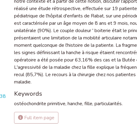
notre contexte et à partir de cette notion, discuter l'appo
réalisé une étude rétrospective, effectuée sur 19 patien
pédiatrique de l'hôpital d'enfants de Rabat, sur une péri
est caractérisée par un âge moyen de 8 ans et 9 mois, nou
unilatérale (90%). Le couple douleur ' boiterie était le p
présentaient une limitation de la mobilité articulaire nota
moment quelconque de l'histoire de la patiente. La fragme
les signes définissant la hanche à risque étaient rencont
opératoire a été posée pour 63,16% des cas et la Butée e
L'agressivité de la maladie chez la fille explique la fréq
recul (85,7%). Le recours à la chirurgie chez nos patientes
maladie.
Keywords
738
ostéochondrite primitive
,
hanche
,
fille
,
particularités.
Full item page