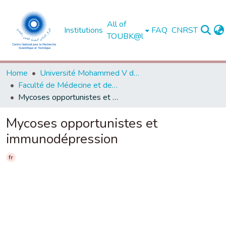
All of
Institutions
FAQ
CNRST
TOUBK@l
Home
Université Mohammed V de Rabat
Faculté de Médecine et de Pharmacie - Rabat
Mycoses opportunistes et immunodépression
Mycoses opportunistes et
immunodépression
fr