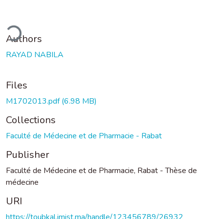
oading...
Authors
RAYAD NABILA
Files
M1702013.pdf
(6.98 MB)
Collections
Faculté de Médecine et de Pharmacie - Rabat
Publisher
Faculté de Médecine et de Pharmacie, Rabat - Thèse de
médecine
URI
https://toubkal.imist.ma/handle/123456789/26932