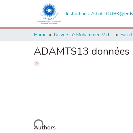
Institutions
All of TOUBK@l
F
Home
Université Mohammed V de Rabat
ADAMTS13 données de
fr
Loading...
Authors