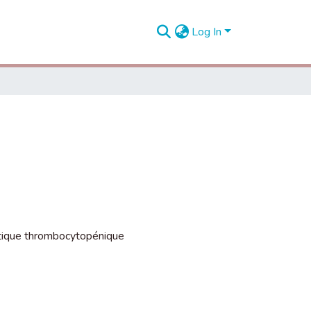
Log In
tique thrombocytopénique