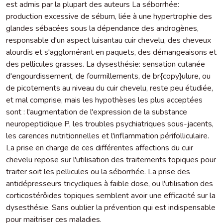
est admis par la plupart des auteurs La séborrhée:
production excessive de sébum, liée à une hypertrophie des
glandes sébacées sous la dépendance des androgènes,
responsable d'un aspect luisantau cuir chevelu, des cheveux
alourdis et s'agglomérant en paquets, des démangeaisons et
des pellicules grasses. La dysesthésie: sensation cutanée
d'engourdissement, de fourmillements, de br{copy}ulure, ou
de picotements au niveau du cuir chevelu, reste peu étudiée,
et mal comprise, mais les hypothèses les plus acceptées
sont : l'augmentation de l'expression de la substance
neuropeptidique P, les troubles psychiatriques sous-jacents,
les carences nutritionnelles et l'inflammation périfolliculaire.
La prise en charge de ces différentes affections du cuir
chevelu repose sur l'utilisation des traitements topiques pour
traiter soit les pellicules ou la séborrhée. La prise des
antidépresseurs tricycliques à faible dose, ou l'utilisation des
corticostérôides topiques semblent avoir une efficacité sur la
dysesthésie. Sans oublier la prévention qui est indispensable
pour maitriser ces maladies.