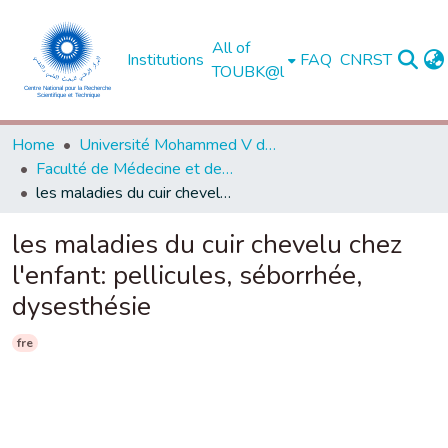
All of
Institutions
FAQ
CNRST
TOUBK@l
Home
Université Mohammed V de Rabat
Faculté de Médecine et de Pharmacie - Rabat
les maladies du cuir chevelu chez l'enfant: pellicules, séborrhée, dysesthésie
les maladies du cuir chevelu chez
l'enfant: pellicules, séborrhée,
dysesthésie
fre