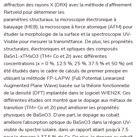
diffraction des rayons X (DRX) avec la méthode d’affinement
Rietveld pour déterminer les
paramètres structuraux, la microscopie électronique à
balayage (MEB), la microscopie à force atomique (AFM) pour
étudier la morphologie de la surface et la spectroscopie UV-
Visible pour mesurer la transmittance. De plus, les propriétés
structurales, électroniques et optiques des composés
BaSn1-xTMxO3 (TM= Co et Zr) avec différentes
concentrations (x = 0 %, 12.5 %, 25 %, 37.5 % et 50 %) ont
été étudiés dans le cadre de calculs de premier principe en
utilisant la méthode FP-LAPW (Full Potential Linearized
Augmented Plane Wave) basée sur la théorie fonctionnelle
de la densité (DFT) implantée dans le logiciel WIEN2K. Ces
différentes études ont montré que le dopage aux métaux de
transition (TM= Co et Zr) peut améliorer les propriétés
physiques de BaSnO3. D’une part, le dopage au cobalt
améliore l’absorption optique du BaSnO3 dans la région UV-
visible du spectre solaire, dans un rapport allant jusqu’à 7,5
pour le dopage à 37,5 % de Co. De plus, le dopage au cobalt