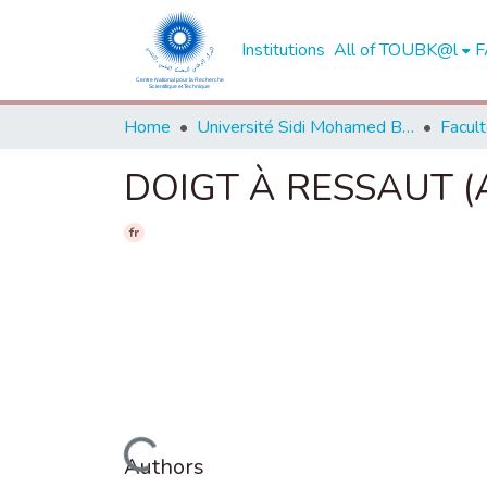
Institutions
All of TOUBK@l
F
Home
Université Sidi Mohamed Ben Abdellah de Fès
DOIGT À RESSAUT (A 
fr
Loading...
Authors