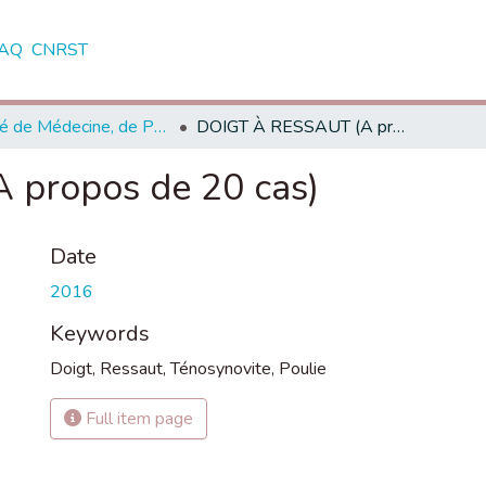
AQ
CNRST
Faculté de Médecine, de Pharmacie et de Médecine Dentaire - Fès
DOIGT À RESSAUT (A propos de 20 cas)
propos de 20 cas)
Date
2016
Keywords
Doigt
,
Ressaut
,
Ténosynovite
,
Poulie
Full item page