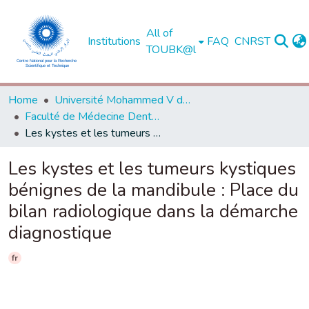
All of
Institutions
FAQ
CNRST
TOUBK@l
Home
Université Mohammed V de Rabat
Faculté de Médecine Dentaire - Rabat
Les kystes et les tumeurs kystiques bénignes de la mandibule : Place du bilan radiologique dans la démarche diagnostique
Les kystes et les tumeurs kystiques
bénignes de la mandibule : Place du
bilan radiologique dans la démarche
diagnostique
fr