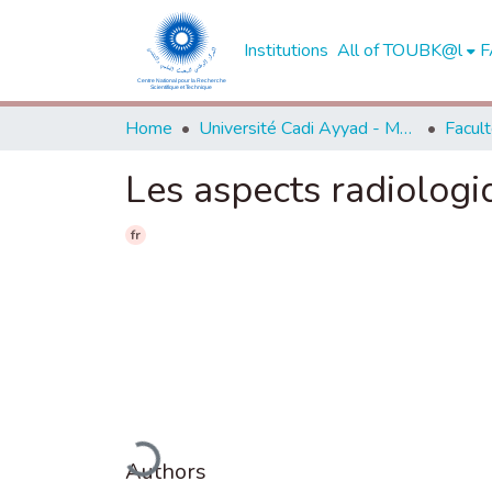
Institutions
All of TOUBK@l
F
Home
Université Cadi Ayyad - Marrakech
Les aspects radiologi
fr
Loading...
Authors