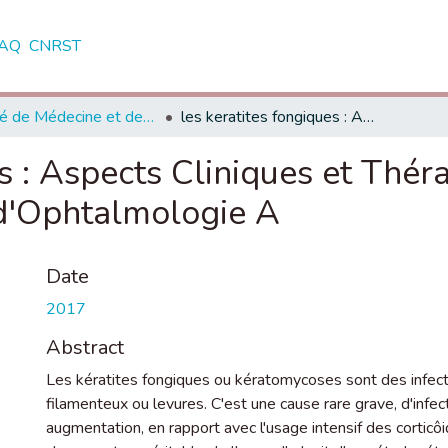
AQ
CNRST
Faculté de Médecine et de Pharmacie - Rabat
les keratites fongiques : Aspects Cliniques et Thérapeutiques à propos de 30 cas au Service d'Ophtalmologie A
s : Aspects Cliniques et Thér
 d'Ophtalmologie A
Date
2017
Abstract
Les kératites fongiques ou kératomycoses sont des infec
filamenteux ou levures. C'est une cause rare grave, d'infec
augmentation, en rapport avec l'usage intensif des corticôid