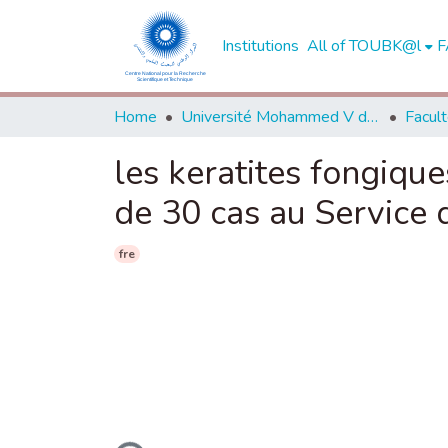
Institutions
All of TOUBK@l
F
Home
Université Mohammed V de Rabat
les keratites fongique
de 30 cas au Service
fre
Loading...