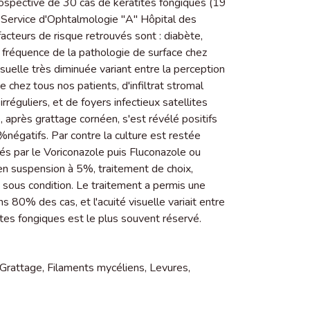
́trospective de 30 cas de kératites fongiques (19
Service d'Ophtalmologie "A" Hôpital des
cteurs de risque retrouvés sont : diabète,
 fréquence de la pathologie de surface chez
suelle très diminuée variant entre la perception
 chez tous nos patients, d'infiltrat stromal
rréguliers, et de foyers infectieux satellites
rès grattage cornéen, s'est révélé positifs
́gatifs. Par contre la culture est restée
ités par le Voriconazole puis Fluconazole ou
 en suspension à 5%, traitement de choix,
 sous condition. Le traitement a permis une
ns 80% des cas, et l'acuité visuelle variait entre
es fongiques est le plus souvent réservé.
Grattage
,
Filaments mycéliens
,
Levures
,