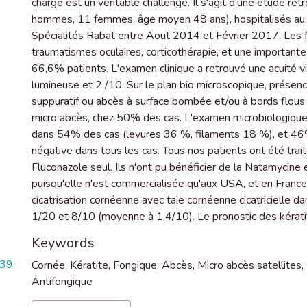
charge est un véritable challenge. Il s'agit d'une étude re
hommes, 11 femmes, âge moyen 48 ans), hospitalisés au 
Spécialités Rabat entre Aout 2014 et Février 2017. Les fa
traumatismes oculaires, corticothérapie, et une importante
66,6% patients. L'examen clinique a retrouvé une acuité vi
lumineuse et 2 /10. Sur le plan bio microscopique, présence
suppuratif ou abcès à surface bombée et/ou à bords flous i
micro abcès, chez 50% des cas. L'examen microbiologique, ap
dans 54% des cas (levures 36 %, filaments 18 %), et 46%ne
négative dans tous les cas. Tous nos patients ont été tra
Fluconazole seul. Ils n'ont pu bénéficier de la Natamycine
puisqu'elle n'est commercialisée qu'aux USA, et en France
cicatrisation cornéenne avec taie cornéenne cicatricielle da
1/20 et 8/10 (moyenne à 1,4/10). Le pronostic des kératit
Keywords
839
Cornée
,
Kératite
,
Fongique
,
Abcès
,
Micro abcès satellites
,
Antifongique