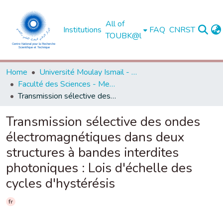
All of
Institutions
FAQ
CNRST
TOUBK@l
Home
Université Moulay Ismail - Meknès -
Faculté des Sciences - Meknès
Transmission sélective des ondes électromagnétiques dans deux structures à bandes interdites photoniques : Lois d'échelle des cycles d'hystérésis
Transmission sélective des ondes
électromagnétiques dans deux
structures à bandes interdites
photoniques : Lois d'échelle des
cycles d'hystérésis
fr