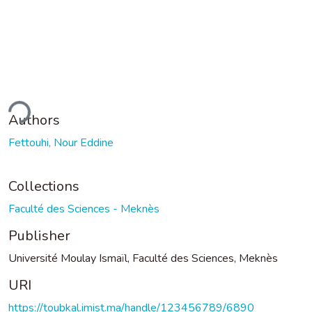
ding...
Authors
Fettouhi, Nour Eddine
Collections
Faculté des Sciences - Meknès
Publisher
Université Moulay Ismaïl, Faculté des Sciences, Meknès
URI
https://toubkal.imist.ma/handle/123456789/6890