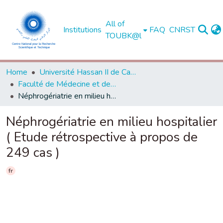
All of
Institutions
FAQ
CNRST
TOUBK@l
Home
Université Hassan II de Casablanca
Faculté de Médecine et de Pharmacie - Casablanca
Néphrogériatrie en milieu hospitalier ( Etude rétrospective à propos de 249 cas )
Néphrogériatrie en milieu hospitalier
( Etude rétrospective à propos de
249 cas )
fr