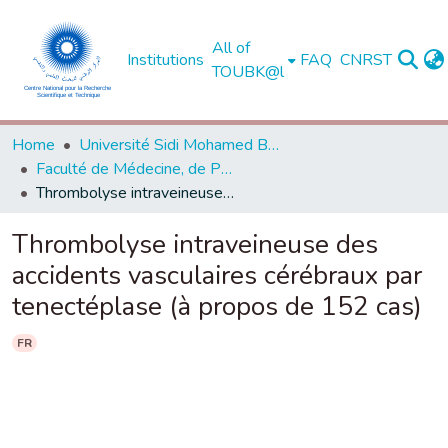
All of
Institutions
FAQ
CNRST
TOUBK@l
Home
Université Sidi Mohamed Ben Abdellah de Fès
Faculté de Médecine, de Pharmacie et de Médecine Dentaire - Fès
Thrombolyse intraveineuse des accidents vasculaires cérébraux par tenectéplase (à propos de 152 cas)
Thrombolyse intraveineuse des
accidents vasculaires cérébraux par
tenectéplase (à propos de 152 cas)
FR