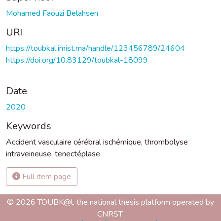
Mohamed Faouzi Belahsen
URI
https://toubkal.imist.ma/handle/123456789/24604
https://doi.org/10.83129/toubkal-18099
Date
2020
Keywords
Accident vasculaire cérébral ischémique
,
thrombolyse
intraveineuse
,
tenectéplase
Full item page
© 2026 TOUBK@l, the national thesis platform operated by
CNRST.