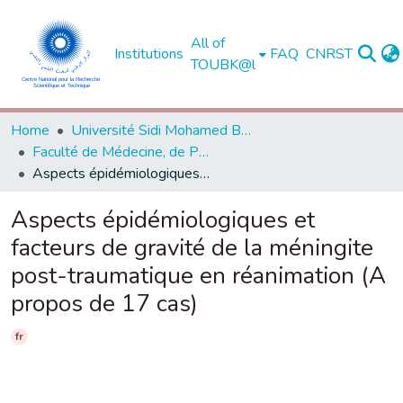
All of
Institutions
FAQ
CNRST
TOUBK@l
Home
Université Sidi Mohamed Ben Abdellah de Fès
Faculté de Médecine, de Pharmacie et de Médecine Dentaire - Fès
Aspects épidémiologiques et facteurs de gravité de la méningite post-traumatique en réanimation (A propos de 17 cas)
Aspects épidémiologiques et
facteurs de gravité de la méningite
post-traumatique en réanimation (A
propos de 17 cas)
fr