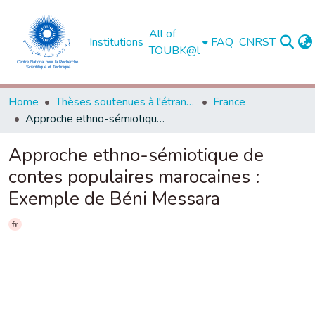
All of
Institutions
FAQ
CNRST
TOUBK@l
Home
Thèses soutenues à l'étranger
France
Approche ethno-sémiotique de contes populaires marocaines : Exemple de Béni Messara
Approche ethno-sémiotique de
contes populaires marocaines :
Exemple de Béni Messara
fr