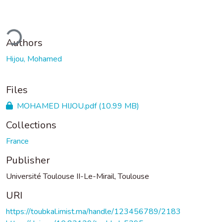
ding...
Authors
Hijou, Mohamed
Files
MOHAMED HIJOU.pdf
(10.99 MB)
Collections
France
Publisher
Université Toulouse II-Le-Mirail, Toulouse
URI
https://toubkal.imist.ma/handle/123456789/2183