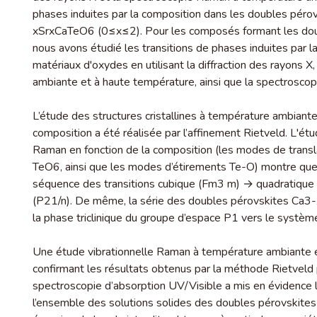
phases induites par la composition dans les doubles péro
xSrxCaTeO6 (0≤x≤2). Pour les composés formant les do
nous avons étudié les transitions de phases induites par 
matériaux d'oxydes en utilisant la diffraction des rayons 
ambiante et à haute température, ainsi que la spectroscop
L’étude des structures cristallines à température ambiante 
composition a été réalisée par l’affinement Rietveld. L'
Raman en fonction de la composition (les modes de trans
TeO6, ainsi que les modes d’étirements Te-O) montre qu
séquence des transitions cubique (Fm3 m) → quadratique 
(P21/n). De même, la série des doubles pérovskites Ca3
la phase triclinique du groupe d’espace P1 vers le systè
Une étude vibrationnelle Raman à température ambiante e
confirmant les résultats obtenus par la méthode Rietveld pa
spectroscopie d’absorption UV/Visible a mis en évidenc
l’ensemble des solutions solides des doubles pérovskit