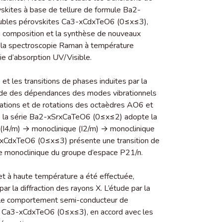
vskites à base de tellure de formule Ba2-
ubles pérovskites Ca3-xCdxTeO6 (0≤x≤3),
la composition et la synthèse de nouveaux
X, la spectroscopie Raman à température
ie d’absorption UV/Visible.
et les transitions de phases induites par la
étude des dépendances des modes vibrationnels
lations et de rotations des octaèdres AO6 et
e la série Ba2-xSrxCaTeO6 (0≤x≤2) adopte la
(I4/m) → monoclinique (I2/m) → monoclinique
-xCdxTeO6 (0≤x≤3) présente une transition de
me monoclinique du groupe d’espace P21/n.
t à haute température a été effectuée,
r la diffraction des rayons X. L’étude par la
e le comportement semi-conducteur de
es Ca3-xCdxTeO6 (0≤x≤3), en accord avec les