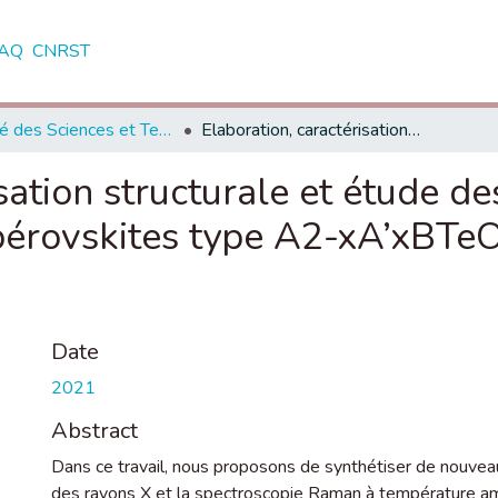
AQ
CNRST
Faculté des Sciences et Techniques - Settat
Elaboration, caractérisation structurale et étude des transitions de phases de nouveaux pérovskites type A2-xA’xBTeO6 (A, A’= Ba, Sr, Ca; B = Ca, Cd).
sation structurale et étude de
érovskites type A2-xA’xBTeO6
Date
2021
Abstract
Dans ce travail, nous proposons de synthétiser de nouveaux
des rayons X et la spectroscopie Raman à température amb