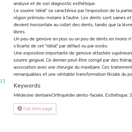
analyse et de son diagnostic esthétique.
Le sourire 'idéal" se caractérise par l'exposition de la parti
région prémolo-molaire à l'autre. Les dents sont saines et
devient horizontale au collet des dents, tandis que la lèvr
libres.
Un peu de gencive en plus ou un peu de dents en moins n
s'écarte de cet "idéal" par défaut ou par excès.
Une exposition importante de gencive attachée supérieure 
sourire gingival. Ce dernier peut être corrigé par des thé
association avec une chirurgie du maxillaire. Ces traitemen
remarquables et une véritable transformation féciale du pa
412
Keywords
Médecine dentaireOrthopédie dento-faciale
,
Esthétique
,
S
Full item page