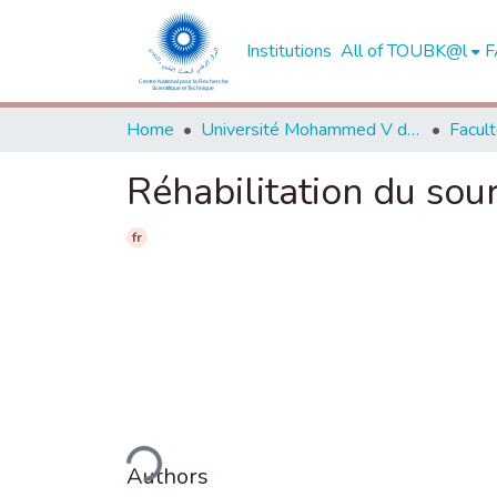
Institutions
All of TOUBK@l
F
Home
Université Mohammed V de Rabat
Réhabilitation du sour
fr
Loading...
Authors