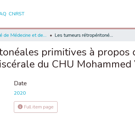
AQ
CNRST
Faculté de Médecine et de Pharmacie - Marrakech
Les tumeurs rétropéritonéales primitives à propos de 08 cas au sein du service de chirurgie Viscérale du CHU Mohammed VI de Marrakech
tonéales primitives à propos 
 Viscérale du CHU Mohammed 
Date
2020
Full item page