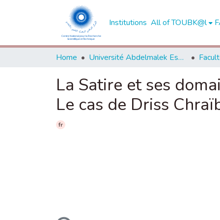
Institutions
All of TOUBK@l
F
Home
Université Abdelmalek Essaadi - Tétouan
La Satire et ses doma
Le cas de Driss Chraïb
fr