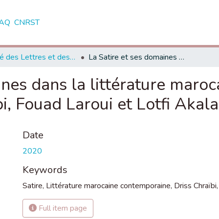
AQ
CNRST
Faculté des Lettres et des Sciences Humaines - Tétouan
La Satire et ses domaines dans la littérature marocaine contemporaine : Le cas de Driss Chraïbi, Fouad Laroui et Lotfi Akalay
ines dans la littérature maro
i, Fouad Laroui et Lotfi Akal
Date
2020
Keywords
Satire
,
Littérature marocaine contemporaine
,
Driss Chraïbi
Full item page