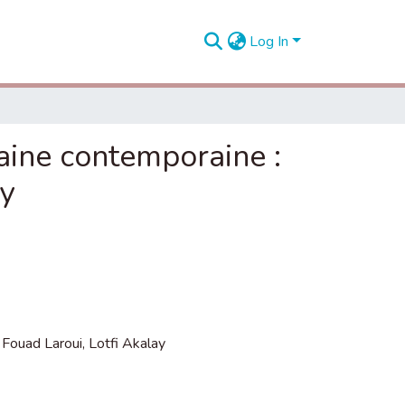
Log In
caine contemporaine :
ay
,
Fouad Laroui
,
Lotfi Akalay