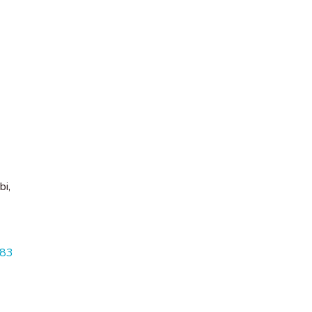
-
bi,
483