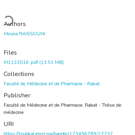
oading...
Authors
Mouna RAISSOUNI
Files
M1132016 .pdf
(13.51 MB)
Collections
Faculté de Médecine et de Pharmacie - Rabat
Publisher
Faculté de Médecine et de Pharmacie, Rabat - Thèse de
médecine
URI
https://toubkal.imist.ma/handle/123456789/27737