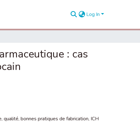
Log In
armaceutique : cas
ocain
e
,
qualité
,
bonnes pratiques de fabrication
,
ICH