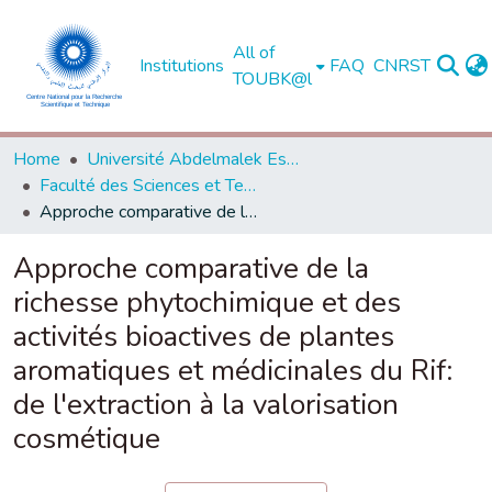
All of
Institutions
FAQ
CNRST
TOUBK@l
Home
Université Abdelmalek Essaadi - Tétouan
Faculté des Sciences et Techniques - Al Hoceima
Approche comparative de la richesse phytochimique et des activités bioactives de plantes aromatiques et médicinales du Rif: de l'extraction à la valorisation cosmétique
Approche comparative de la
richesse phytochimique et des
activités bioactives de plantes
aromatiques et médicinales du Rif:
de l'extraction à la valorisation
cosmétique