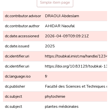
Simple item page
dc.contributor.advisor
DRAOUI Abdeslam
dc.contributor.author
AHIDAR Naoufal
dc.date.accessioned
2026-04-09T09:09:21Z
dc.date.issued
2025
dc.identifier.uri
https://toubkal.imist.ma/handle/12
dc.identifier.uri
https://doi.org/10.83129/toubkal-13
dc.language.iso
fr
dc.publisher
Faculté des Sciences et Techniques d
dc.subject
phytochimie
dc.subject
plantes médicinales