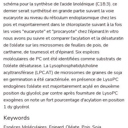
schéma pour la synthèse de l'acide linolénique (C18:3). ce
dernier serait synthétisé en grande partie suivant la voie
eucaryote au niveau du réticulum endoplasmique chez les
pois et majoritairement dans le chloroplaste suivant à la fois
les voies ''eucaryote'' et ''procaryote'' chez l'épinard.In vitro
nous avons pu suivre et comparer l'acylation et la désaturatin
de l'oléate sur les microsomes de feuilles de pois, de
carthame, de tournesol et d'épinard. Six espèces
moléculaires de PC ont été identifiées comme substrats de
l'oléate désaturase. La Lysophosphatidylcholine
acyltransférase (LPC.AT) de microsomes de graines de soja
en germination a été caractérisée. en présence de LysoPC
endogènes l'oléate est majoritairement acylé en deuxième
position du glycéol; par contre après fourniture de LysoPC
exogènes on note un fort pourcentage d'acylation en position
1 dy glycérol
Keywords
Espéces Moléculaires
,
Epinard
,
Oléate
,
Pois
,
Soja
,