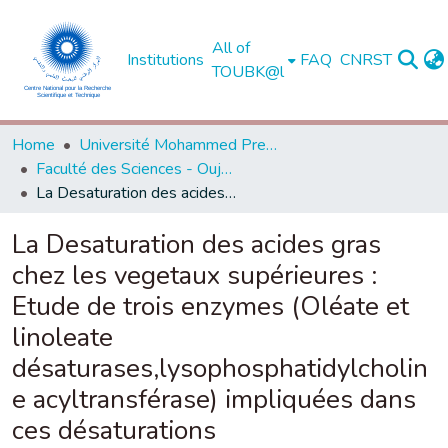
All of
Institutions
FAQ
CNRST
TOUBK@l
Home
Université Mohammed Premier - Oujda
Faculté des Sciences - Oujda
La Desaturation des acides gras chez les vegetaux supérieures : Etude de trois enzymes (Oléate et linoleate désaturases,lysophosphatidylcholine acyltransférase) impliquées dans ces désaturations
La Desaturation des acides gras
chez les vegetaux supérieures :
Etude de trois enzymes (Oléate et
linoleate
désaturases,lysophosphatidylcholin
e acyltransférase) impliquées dans
ces désaturations